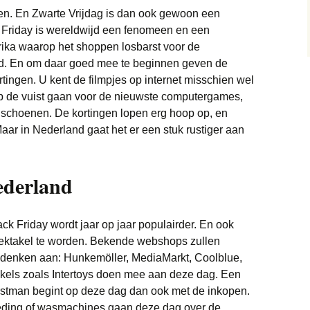
Google Home
een. En Zwarte Vrijdag is dan ook gewoon een
Trainingspakken
Wasdroger
ack Friday is wereldwijd een fenomeen en een
Koptelefoon
Samsung Galaxy Buds
Live
rika waarop het shoppen losbarst voor de
Wasmachine
. En om daar goed mee te beginnen geven de
Monitor
ingen. U kent de filmpjes op internet misschien wel
Waterkokers
Smartphone
Samsung Galaxy
p de vuist gaan voor de nieuwste computergames,
r schoenen. De kortingen lopen erg hoop op, en
Keuken
Soundbar
Sim Only
Sonos
ar in Nederland gaat het er een stuk rustiger aan
Stofzuigers
ederland
Scheerapparaat
Tablets
ck Friday wordt jaar op jaar populairder. En ook
pektakel te worden. Bekende webshops zullen
Televisie
 denken aan: Hunkemöller, MediaMarkt, Coolblue,
els zoals Intertoys doen mee aan deze dag. Een
Xbox
Xbox Series X
rstman begint op deze dag dan ook met de inkopen.
eding of wasmachines gaan deze dag over de