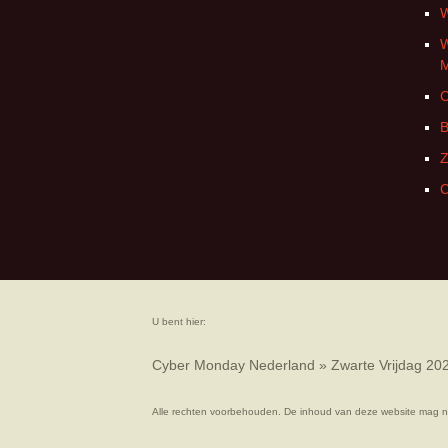
W
W
C
B
Z
C
U bent hier:
Cyber Monday Nederland
»
Zwarte Vrijdag 20
Alle rechten voorbehouden. De inhoud van deze website mag n