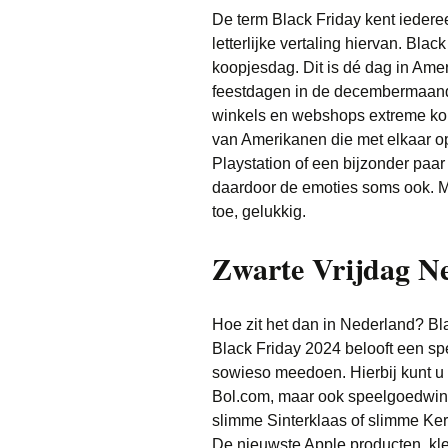
De term Black Friday kent ieder
letterlijke vertaling hiervan. Bl
koopjesdag. Dit is dé dag in Ame
feestdagen in de decembermaand
winkels en webshops extreme kort
van Amerikanen die met elkaar o
Playstation of een bijzonder paa
daardoor de emoties soms ook. Ma
toe, gelukkig.
Zwarte Vrijdag N
Hoe zit het dan in Nederland? Bla
Black Friday 2024 belooft een s
sowieso meedoen. Hierbij kunt u
Bol.com, maar ook speelgoedwink
slimme Sinterklaas of slimme Ke
De nieuwste Apple producten, kl