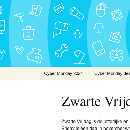
De beste Nederlandse Cyber
Skip
to
Cyber Mon
content
Cyber Monday 2024
Cyber Monday dea
Wat is Cyber Monday?
Apple
Zwarte Vrij
Wanneer is Cyber
Baby
Monday?
Elektronica
Zwarte Vrijdag is de letterlijke e
Energie
Friday is een dag in november w