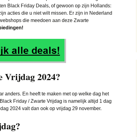
en Black Friday Deals, of gewoon op zijn Hollands:
Apple Macbook
Elektrische
Brillen & Zonnebrillen
iPhone 13 Pro Max
n acties die u niet wilt missen. Er zijn in Nederland
tandenborstel
en webshops die meedoen aan deze Zwarte
Apple Watch
Jassen
Make-up
iPhone 12
Internet en TV
biedingen!
Jeans
iPhone 12 Mini
Laptop
 Weg
Kinderkleding
Vliegtickets
iPhone 12 Pro
Koffiemachines
Merkkleding
Wintersport
Bedden
iPhone 12 Pro Max
Boxsprings
Playstation
Playstation 5
e Vrijdag 2024?
Sieraden en horloges
Lampen
Keukenmachine
Nintendo
Schoenen
Meubels
Koelkast
aar anders. En heeft te maken met op welke dag het
FIFA 21
lack Friday / Zwarte Vrijdag is namelijk altijd 1 dag
Sneakers
Philips Hue
Magnetron
jdag 2024 valt dan ook op vrijdag 29 november.
Games PS4
Call of Duty
Sport
Gereedschap
Staafmixer
jdag?
Google Chromecast
Tassen & Koffers
Vloerkleden
Vaatwasser