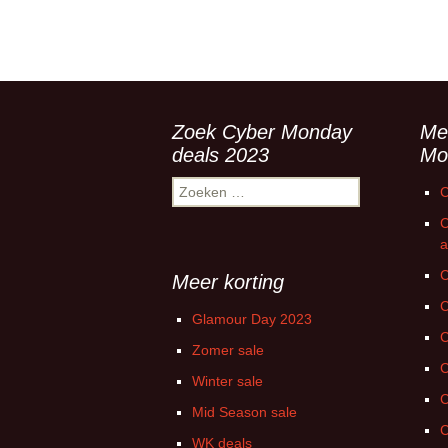
Zoek Cyber Monday
Me
deals 2023
Mo
Zoeken
C
naar:
C
a
C
Meer korting
C
Glamour Day 2023
C
Zomer sale
C
Winter sale
C
Mid Season sale
C
WK deals