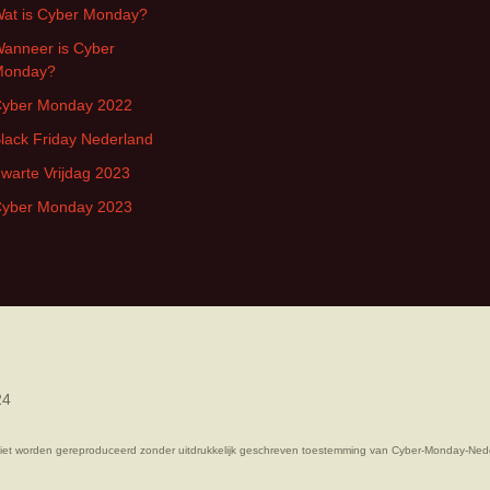
at is Cyber Monday?
anneer is Cyber
Monday?
yber Monday 2022
lack Friday Nederland
warte Vrijdag 2023
yber Monday 2023
24
iet worden gereproduceerd zonder uitdrukkelijk geschreven toestemming van Cyber-Monday-Ned