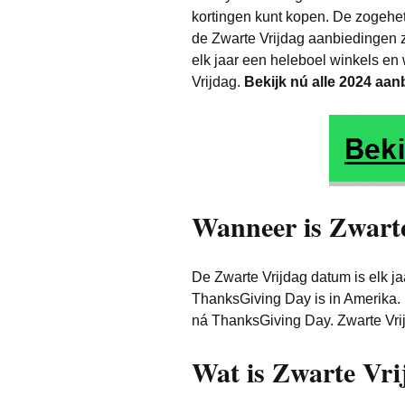
kortingen kunt kopen. De zogehet
Kleding
de Zwarte Vrijdag aanbiedingen zij
elk jaar een heleboel winkels 
Parfum
Vrijdag.
Bekijk nú alle 2024 aan
Speelgoed
Vakantie & Dagje
Wonen
Wanneer is Zwart
Witgoed
De Zwarte Vrijdag datum is elk j
ThanksGiving Day is in Amerika. B
ná ThanksGiving Day. Zwarte Vri
Wat is Zwarte Vri