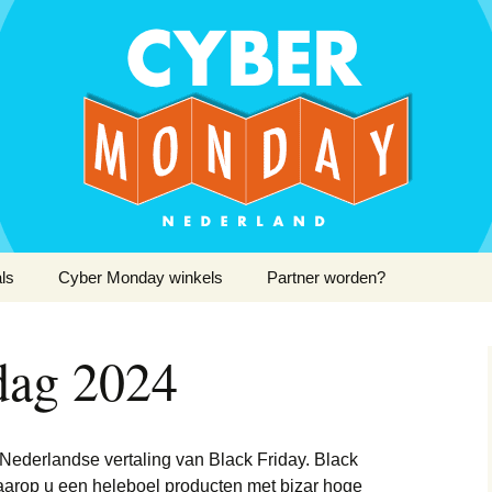
 Monday Deals bij elkaar
day Nederland
ls
Cyber Monday winkels
Partner worden?
Apple AirPods
dag 2024
Apple iPhone
Kinderwagen
iPhone 13
Apple iMac
Camera’s
iPhone 13 Mini
n Nederlandse vertaling van Black Friday. Black
Apple iPad
E-readers
iPhone 13 Pro
aarop u een heleboel producten met bizar hoge