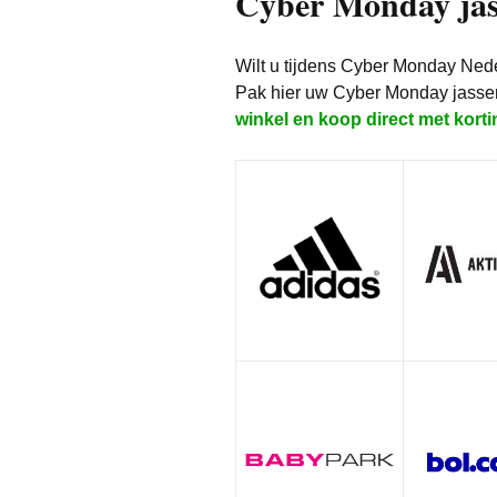
Cyber Monday jas
Kleding
Wilt u tijdens Cyber Monday Ned
Parfum
Pak hier uw Cyber Monday jasse
winkel en koop direct met korti
Speelgoed
Vakantie & Dagje
Wonen
Witgoed