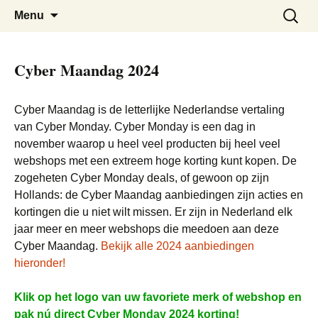
De beste Nederlandse Cyber Monday
Cyber Monday Nederland
Skip
Zoeken
Menu
to
naar:
Deals bij elkaar
content
Cyber Maandag 2024
Cyber Maandag is de letterlijke Nederlandse vertaling
van Cyber Monday. Cyber Monday is een dag in
november waarop u heel veel producten bij heel veel
webshops met een extreem hoge korting kunt kopen. De
zogeheten Cyber Monday deals, of gewoon op zijn
Hollands: de Cyber Maandag aanbiedingen zijn acties en
kortingen die u niet wilt missen. Er zijn in Nederland elk
jaar meer en meer webshops die meedoen aan deze
Cyber Maandag.
Bekijk alle 2024 aanbiedingen
hieronder!
Klik op het logo van uw favoriete merk of webshop en
pak nú direct Cyber Monday 2024 korting!