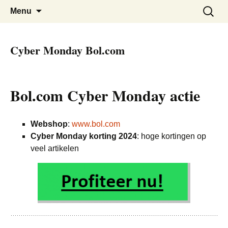
De beste Nederlandse Cyber Monday
Cyber Monday Nederland
Skip
Zoeken
Menu
to
naar:
Deals bij elkaar
content
Cyber Monday Bol.com
Bol.com Cyber Monday actie
Webshop
:
www.bol.com
Cyber Monday korting 2024
: hoge kortingen op
veel artikelen